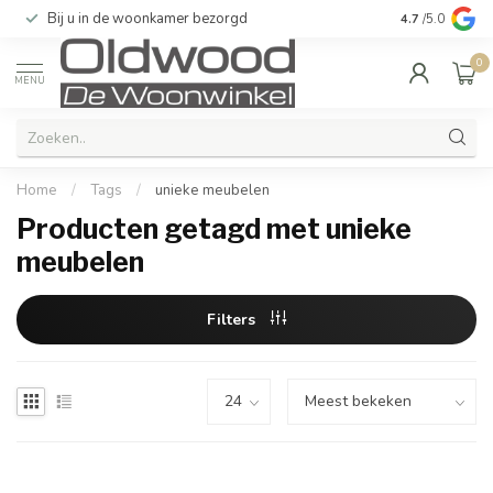
Bij u in de woonkamer bezorgd
Kwaliteit & u
4.7
/5.0
0
MENU
Home
/
Tags
/
unieke meubelen
Producten getagd met unieke
meubelen
Filters