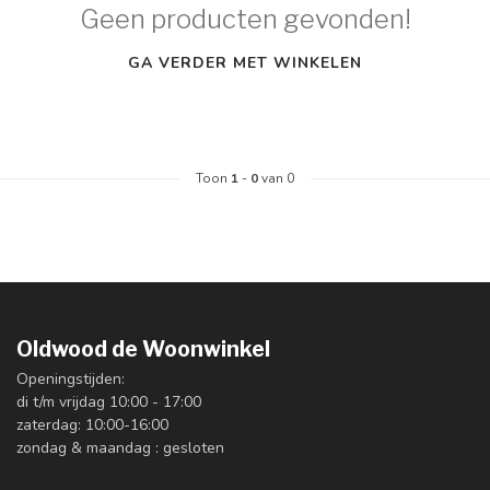
Geen producten gevonden!
GA VERDER MET WINKELEN
Toon
1
-
0
van 0
Oldwood de Woonwinkel
Openingstijden:
di t/m vrijdag 10:00 - 17:00
zaterdag: 10:00-16:00
zondag & maandag : gesloten