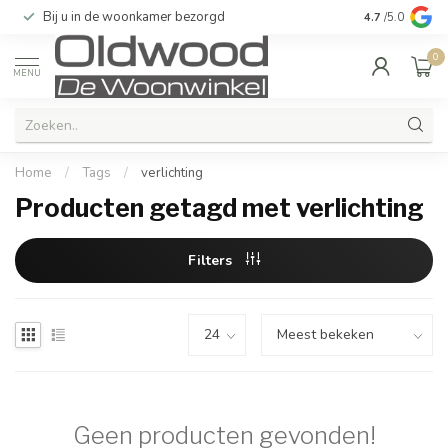
Bij u in de woonkamer bezorgd
Kwaliteit & u
4.7
/5.0
0
MENU
Home
/
Tags
/
verlichting
Producten getagd met verlichting
Filters
Geen producten gevonden!