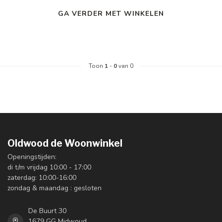
GA VERDER MET WINKELEN
Toon
1
-
0
van 0
Oldwood de Woonwinkel
Openingstijden:
di t/m vrijdag 10:00 - 17:00
zaterdag: 10:00-16:00
zondag & maandag : gesloten
De Buurt 30
1679 GG Midwoud