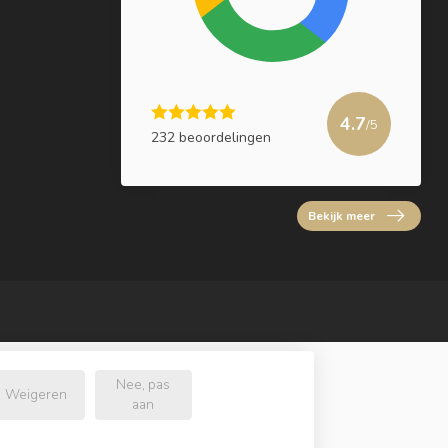
4.7
/5
232 beoordelingen
Bekijk meer
Nee, pas
Weigeren
aan
l