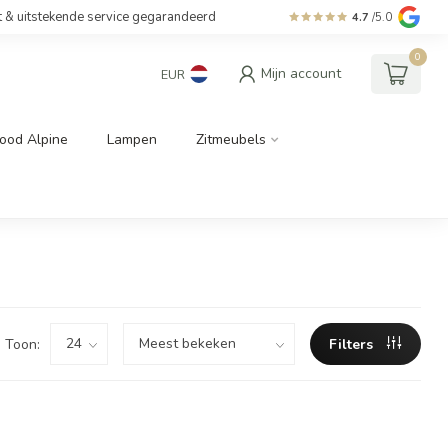
t & uitstekende service gegarandeerd
4.7
/5.0
0
Mijn account
EUR
ood Alpine
Lampen
Zitmeubels
Toon:
Filters