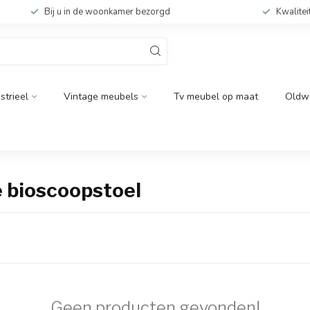
Bij u in de woonkamer bezorgd
Kwalitei
strieel
Vintage meubels
Tv meubel op maat
Oldw
 bioscoopstoel
Geen producten gevonden!