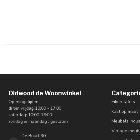
Oldwood de Woonwinkel
Categori
Openingstijden:
Eiken tafels
di t/m vrijdag 10:00 - 17:00
Kast op maat
zaterdag: 10:00-16:00
Meubels indus
zondag & maandag : gesloten
Vintage meub
De Buurt 30