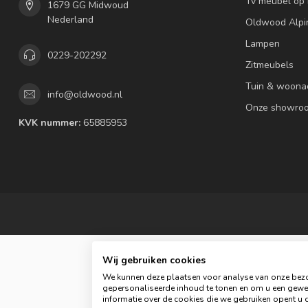
Tv meubel op
1679 GG Midwoud
Nederland
Oldwood Alpi
Lampen
0229-202292
Zitmeubels
Tuin & woona
info@oldwood.nl
Onze showro
KVK nummer:
65885953
Wij gebruiken cookies
We kunnen deze plaatsen voor analyse van onze bezo
gepersonaliseerde inhoud te tonen en om u een gewel
informatie over de cookies die we gebruiken opent u d