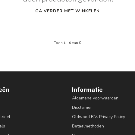
GA VERDER MET WINKELEN
Toon
1
-
0
van 0
eën
Informatie
Algemene voorwaarden
Disclaimer
trieel
Oldwood B.V. Privacy Policy
els
Betaalmethoden