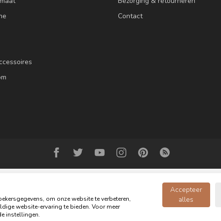
 maat
Bezorging & retourneren
ne
Contact
ccessoires
om
Accepteer
ekersgegevens, om onze website te verbeteren,
alles
dige website-ervaring te bieden. Voor meer
© Copyright 2026 Oldwood de Woonwinkel - Powered by
webshop-service.n
e instellingen.