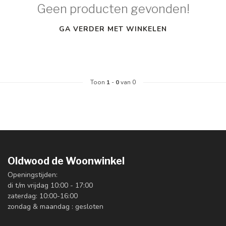
Geen producten gevonden!
GA VERDER MET WINKELEN
Toon
1
-
0
van 0
Oldwood de Woonwinkel
Openingstijden:
di t/m vrijdag 10:00 - 17:00
zaterdag: 10:00-16:00
zondag & maandag : gesloten