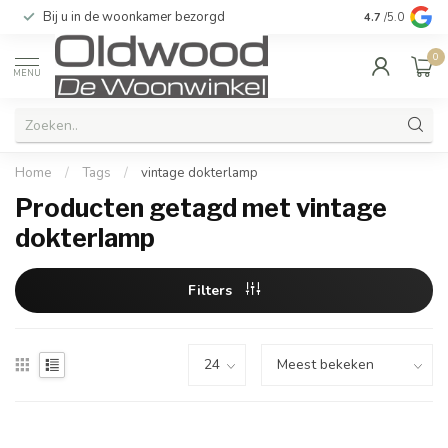
Bij u in de woonkamer bezorgd
Kwaliteit & u
4.7
/5.0
0
MENU
Home
/
Tags
/
vintage dokterlamp
Producten getagd met vintage
dokterlamp
Filters