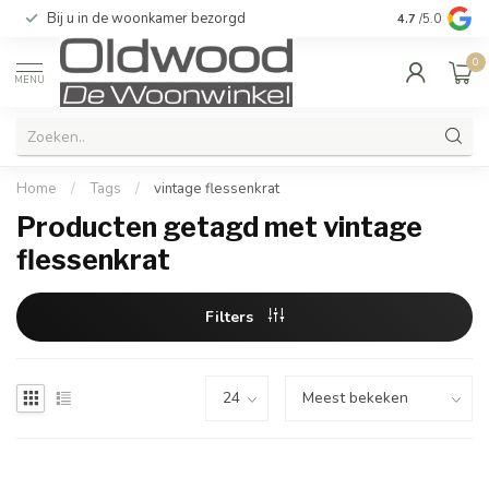
Bij u in de woonkamer bezorgd
Kwaliteit & u
4.7
/5.0
0
MENU
Home
/
Tags
/
vintage flessenkrat
Producten getagd met vintage
flessenkrat
Filters