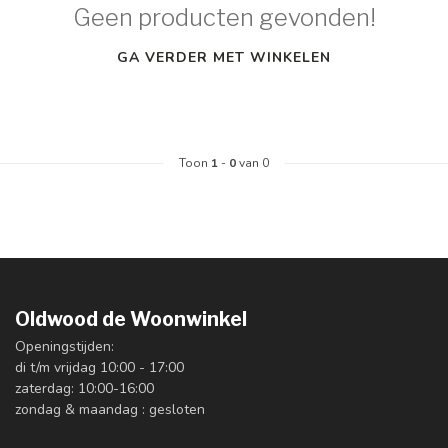
Geen producten gevonden!
GA VERDER MET WINKELEN
Toon
1
-
0
van 0
Oldwood de Woonwinkel
Openingstijden:
di t/m vrijdag 10:00 - 17:00
zaterdag: 10:00-16:00
zondag & maandag : gesloten