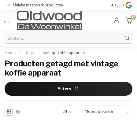
Unieke maatwerk producten
Bij u in de 
4.7
/5.0
0
MENU
Home
/
Tags
/
vintage koffie apparaat
Producten getagd met vintage
koffie apparaat
Filters