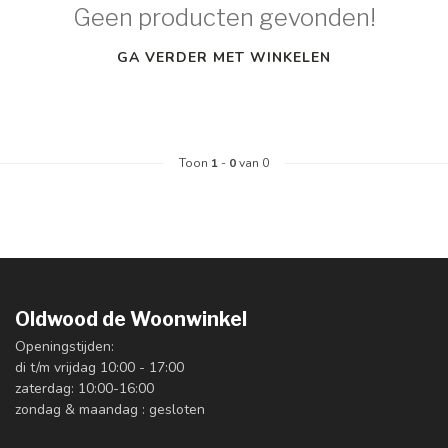
Geen producten gevonden!
GA VERDER MET WINKELEN
Toon
1
-
0
van 0
Oldwood de Woonwinkel
Openingstijden:
di t/m vrijdag 10:00 - 17:00
zaterdag: 10:00-16:00
zondag & maandag : gesloten