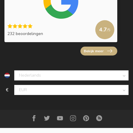
4.7
/5
232 beoordelingen
Bekijk meer
€