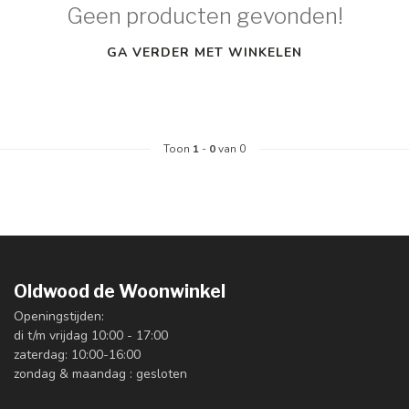
Geen producten gevonden!
GA VERDER MET WINKELEN
Toon
1
-
0
van 0
Oldwood de Woonwinkel
Openingstijden:
di t/m vrijdag 10:00 - 17:00
zaterdag: 10:00-16:00
zondag & maandag : gesloten