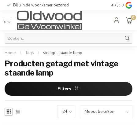
Bij u in de woonkamer bezorgd
Kwaliteit & u
4.7
/5.0
0
MENU
Home
/
Tags
/
vintage staande lamp
Producten getagd met vintage
staande lamp
Filters