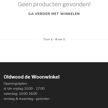
Geen producten gevonden!
GA VERDER MET WINKELEN
Toon
1
-
0
van 0
Oldwood de Woonwinkel
Openingstijden:
di t/m vrijdag 10:00 - 17:00
zaterdag: 10:00-16:00
zondag & maandag : gesloten