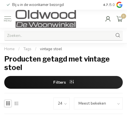
Bij u in de woonkamer bezorgd
Kwaliteit & u
4.7
/5.0
0
MENU
Home
/
Tags
/
vintage stoel
Producten getagd met vintage
stoel
Filters