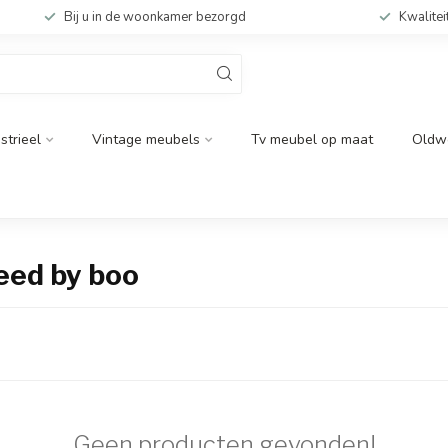
Bij u in de woonkamer bezorgd
Kwalitei
strieel
Vintage meubels
Tv meubel op maat
Oldw
eed by boo
Geen producten gevonden!