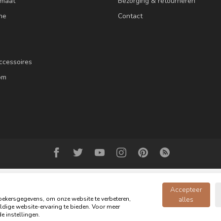
 maat
Bezorging & retourneren
ne
Contact
ccessoires
om
Accepteer
ekersgegevens, om onze website te verbeteren,
alles
dige website-ervaring te bieden. Voor meer
© Copyright 2026 Oldwood de Woonwinkel - Powered by
webshop-service.n
e instellingen.