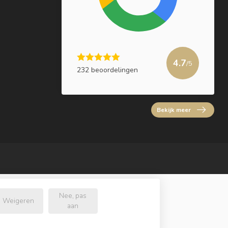
4.7
/5
232 beoordelingen
Bekijk meer
Nee, pas
Weigeren
aan
l