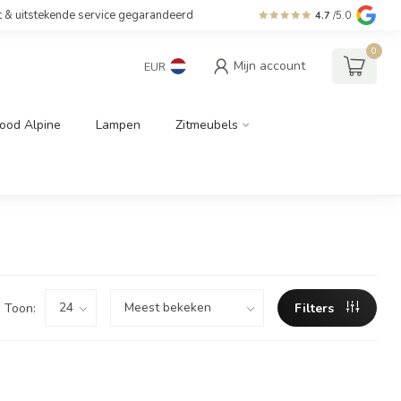
t & uitstekende service gegarandeerd
4.7
/5.0
0
Mijn account
EUR
ood Alpine
Lampen
Zitmeubels
Toon:
Filters