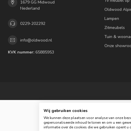
Tv meubel op
1679 GG Midwoud
Nederland
Oldwood Alpi
Lampen
0229-202292
Zitmeubels
Tuin & woona
info@oldwood.nl
Onze showro
KVK nummer:
65885953
Wij gebruiken cookies
We kunnen deze plaatsen voor analyse van onze bezo
gepersonaliseerde inhoud te tonen en om u een gewel
informatie over de cookies die we gebruiken opent u d