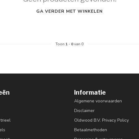
GA VERDER MET WINKELEN
Toon
1
-
0
van 0
eën
Informatie
Algemene voorwaarden
Disclaimer
trieel
Oldwood B.V. Privacy Policy
els
Betaalmethoden