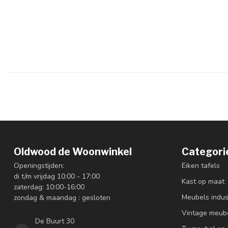
Oldwood de Woonwinkel
Categori
Openingstijden:
Eiken tafels
di t/m vrijdag 10:00 - 17:00
Kast op maat
zaterdag: 10:00-16:00
Meubels indus
zondag & maandag : gesloten
Vintage meub
De Buurt 30