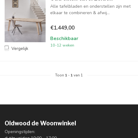
Alle tafelbladen en onderstellen zijn met
elkaar te combineren & afwij...
€1.449,00
Beschikbaar
10-12 weken
Vergelijk
Toon
1
-
1
van 1
Oldwood de Woonwinkel
Openingstijden: