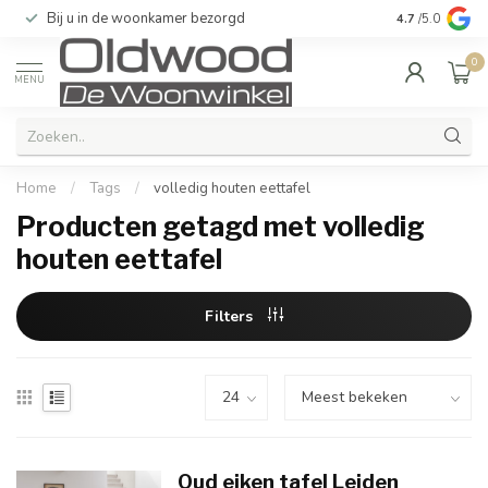
Bij u in de woonkamer bezorgd
Kwaliteit & u
4.7
/5.0
0
MENU
Home
/
Tags
/
volledig houten eettafel
Producten getagd met volledig
houten eettafel
Filters
Oud eiken tafel Leiden