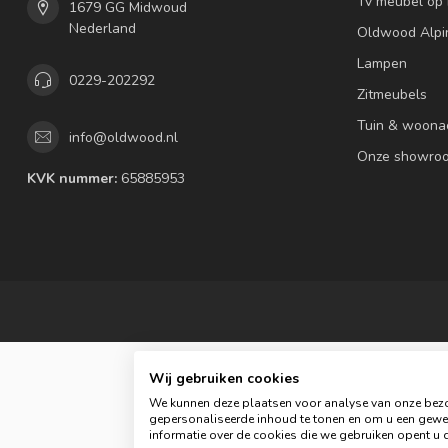
Tv meubel op
1679 GG Midwoud
Nederland
Oldwood Alpi
Lampen
0229-202292
Zitmeubels
Tuin & woona
info@oldwood.nl
Onze showro
KVK nummer:
65885953
Wij gebruiken cookies
We kunnen deze plaatsen voor analyse van onze bezo
gepersonaliseerde inhoud te tonen en om u een gewel
informatie over de cookies die we gebruiken opent u d