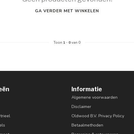
GA VERDER MET WINKELEN
Toon
1
-
0
van 0
eën
Informatie
Algemene voorwaarden
Disclaimer
trieel
Oldwood B.V. Privacy Policy
els
Betaalmethoden