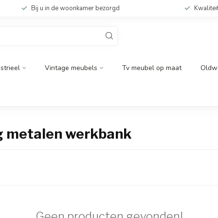
Bij u in de woonkamer bezorgd
Kwalitei
strieel
Vintage meubels
Tv meubel op maat
Oldw
g metalen werkbank
Geen producten gevonden!