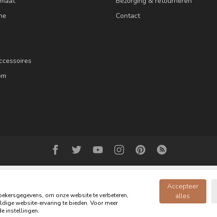
 maat
Bezorging & retourneren
ne
Contact
ccessoires
om
Accepteer
ekersgegevens, om onze website te verbeteren,
alles
dige website-ervaring te bieden. Voor meer
© Copyright 2026 Oldwood de Woonwinkel - Powered by
webshop-service.n
e instellingen.