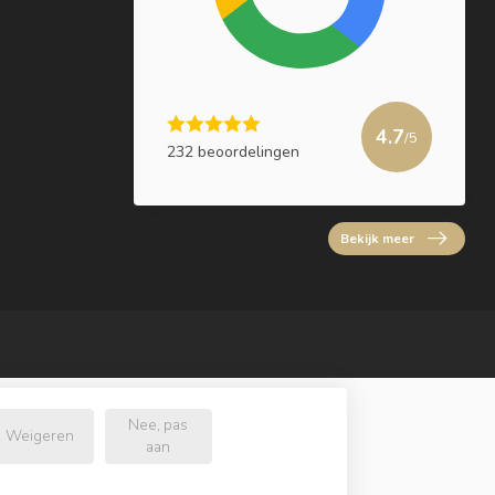
4.7
/5
232 beoordelingen
Bekijk meer
Nee, pas
Weigeren
aan
l