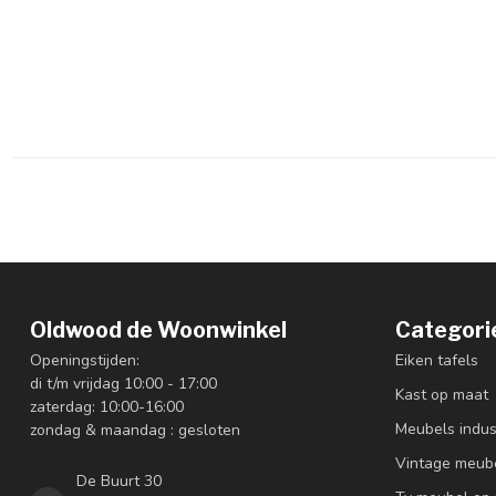
Oldwood de Woonwinkel
Categori
Openingstijden:
Eiken tafels
di t/m vrijdag 10:00 - 17:00
Kast op maat
zaterdag: 10:00-16:00
Meubels indus
zondag & maandag : gesloten
Vintage meub
De Buurt 30