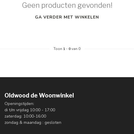
Geen producten gevonden!
GA VERDER MET WINKELEN
Toon
1
-
0
van 0
Oldwood de Woonwinkel
Openingstijden:
di t/m vrijdag 10:00 - 17:00
zaterdag: 10:00-16:00
zondag & maandag : gesloten