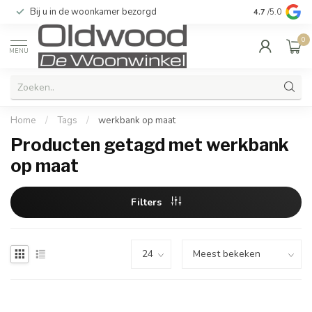
Bij u in de woonkamer bezorgd
Kwaliteit & u
4.7
/5.0
0
MENU
Home
/
Tags
/
werkbank op maat
Producten getagd met werkbank
op maat
Filters