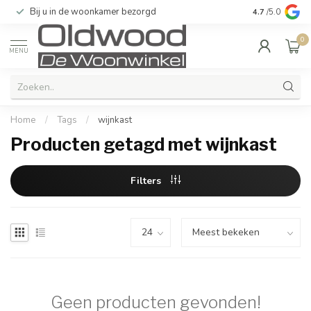
Bij u in de woonkamer bezorgd
Kwaliteit & u
4.7
/5.0
0
MENU
Home
/
Tags
/
wijnkast
Producten getagd met wijnkast
Filters
Geen producten gevonden!