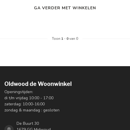
GA VERDER MET WINKELEN
Toon
1
-
0
van 0
Oldwood de Woonwinkel
Openingstijden:
di t/m vrijdag 10:00 - 17:00
zaterdag: 10:00-16:00
zondag & maandag : gesloten
De Buurt 30
1679 GG Midwoud