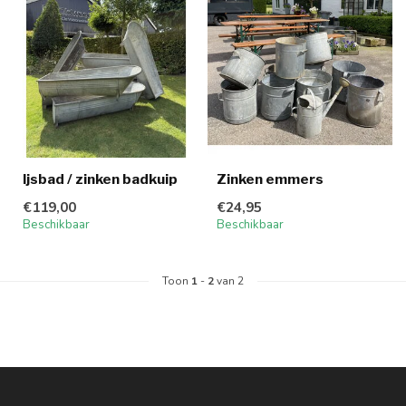
Ijsbad / zinken badkuip
Zinken emmers
€119,00
€24,95
Beschikbaar
Beschikbaar
Toon
1
-
2
van 2