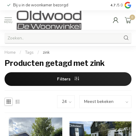
Bij u in de woonkamer bezorgd
Kwaliteit & u
4.7
/5.0
0
MENU
Home
/
Tags
/
zink
Producten getagd met zink
Filters