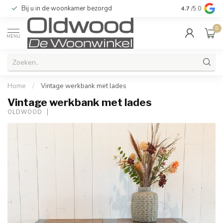
Bij u in de woonkamer bezorgd
Kwaliteit & u
4.7
/5.0
0
MENU
Home
/
Vintage werkbank met lades
Vintage werkbank met lades
OLDWOOD