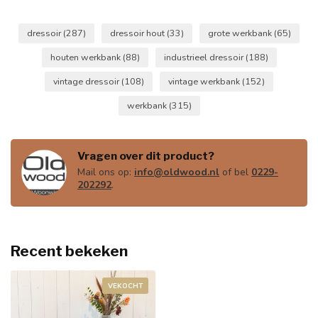
dressoir
(287)
dressoir hout
(33)
grote werkbank
(65)
houten werkbank
(88)
industrieel dressoir
(188)
vintage dressoir
(108)
vintage werkbank
(152)
werkbank
(315)
Vragen over dit product?
Mail ons op:
info@oldwood.nl
of bel
0229-
202292
.
Recent bekeken
VEKOCHT