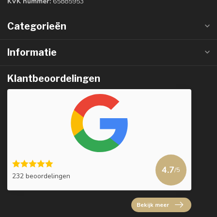
KVK nummer:
65885953
Categorieën
Informatie
Klantbeoordelingen
4.7
/5
232 beoordelingen
Bekijk meer