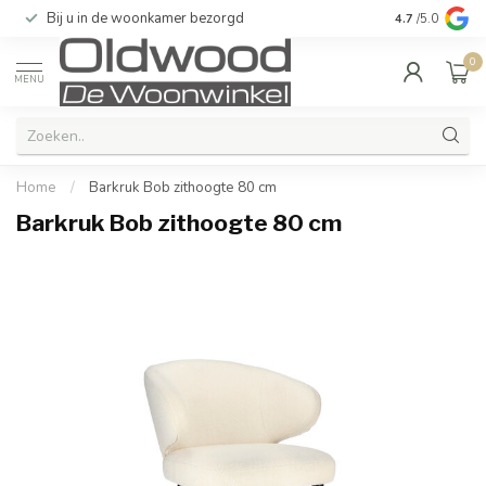
Bij u in de woonkamer bezorgd
Kwaliteit & u
4.7
/5.0
0
MENU
Home
/
Barkruk Bob zithoogte 80 cm
Barkruk Bob zithoogte 80 cm