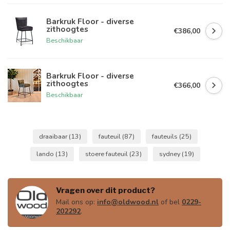
Barkruk Floor - diverse
zithoogtes
€386,00
Beschikbaar
Barkruk Floor - diverse
zithoogtes
€366,00
Beschikbaar
draaibaar
(13)
fauteuil
(87)
fauteuils
(25)
lando
(13)
stoere fauteuil
(23)
sydney
(19)
Vragen over dit product?
Mail ons op:
info@oldwood.nl
of bel
0229-
202292
.