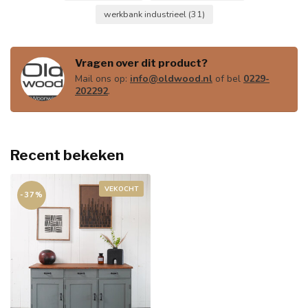
werkbank industrieel
(31)
Vragen over dit product?
Mail ons op:
info@oldwood.nl
of bel
0229-
202292
.
Recent bekeken
VEKOCHT
-37%