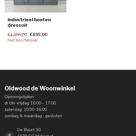
industrieel houten
dressoir
€695,00
€1.095,00
Niet beschikbaar
Oldwood de Woonwinkel
Openingstijden:
di t/m vrijdag 10:00 - 17:00
zaterdag: 10:00-16:00
zondag & maandag : gesloten
De Buurt 30