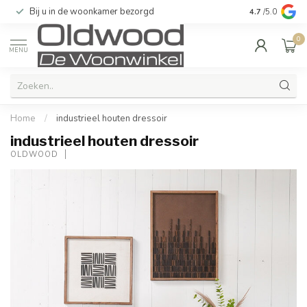
Bij u in de woonkamer bezorgd
Kwaliteit & u
4.7
/5.0
0
MENU
Home
/
industrieel houten dressoir
industrieel houten dressoir
OLDWOOD