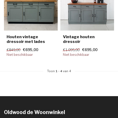
Houten vintage
Vintage houten
dressoir met lades
dressoir
€695,00
€695,00
€849,00
€1.095,00
Niet beschikbaar
Niet beschikbaar
Toon
1
-
4
van 4
Oldwood de Woonwinkel