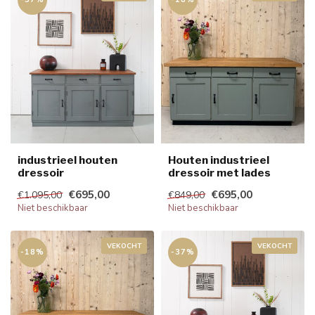
industrieel houten
Houten industrieel
dressoir
dressoir met lades
€695,00
€695,00
€1.095,00
€849,00
Niet beschikbaar
Niet beschikbaar
VEKOCHT
VEKOCHT
-18%
-37%