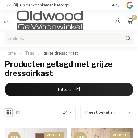
Bij u in de woonkamer bezorgd
Kwaliteit & u
4.7
/5.0
0
MENU
Home
/
Tags
/
grijze dressoirkast
Producten getagd met grijze
dressoirkast
Filters
VEKOCHT
VEKOCHT
-37%
-18%