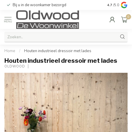
Bij u in de woonkamer bezorgd
Kwaliteit & u
4.7
/5.0
0
MENU
Home
/
Houten industrieel dressoir met lades
Houten industrieel dressoir met lades
OLDWOOD