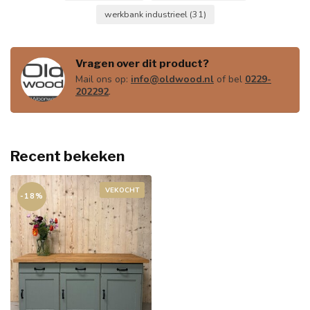
werkbank industrieel
(31)
Vragen over dit product?
Mail ons op:
info@oldwood.nl
of bel
0229-
202292
.
Recent bekeken
VEKOCHT
-18%