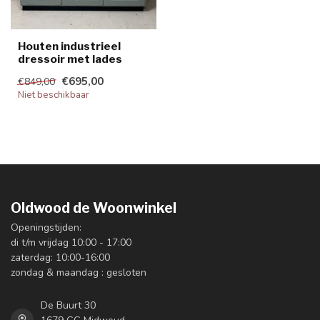
Houten industrieel
dressoir met lades
€695,00
€849,00
Niet beschikbaar
Oldwood de Woonwinkel
Openingstijden:
di t/m vrijdag 10:00 - 17:00
zaterdag: 10:00-16:00
zondag & maandag : gesloten
De Buurt 30