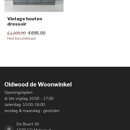
Vintage houten
dressoir
€695,00
€1.095,00
Niet beschikbaar
Oldwood de Woonwinkel
Openingstijden:
di t/m vrijdag 10:00 - 17:00
zaterdag: 10:00-16:00
zondag & maandag : gesloten
De Buurt 30