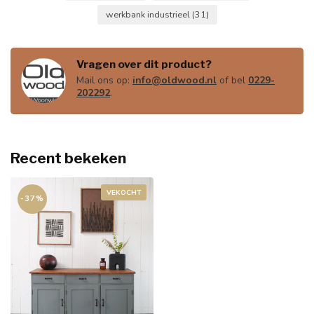
werkbank industrieel
(31)
Vragen over dit product?
Mail ons op:
info@oldwood.nl
of bel
0229-
202292
.
Recent bekeken
VEKOCHT
-37%