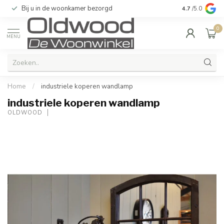
Bij u in de woonkamer bezorgd
Kwaliteit & u
4.7
/5.0
0
MENU
Home
/
industriele koperen wandlamp
industriele koperen wandlamp
OLDWOOD