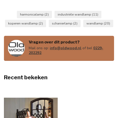
harmonicalamp
(2)
industriële wandlamp
(11)
koperen wandlamp
(2)
schanierlamp
(2)
wandlamp
(20)
Vragen over dit product?
Mail ons op:
info@oldwood.nl
of bel
0229-
202292
.
Recent bekeken