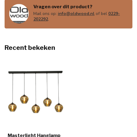
Vragen over dit product?
Mail ons op:
info@oldwood.nl
of bel
0229-
202292
.
Recent bekeken
Masterlight Hanglamp