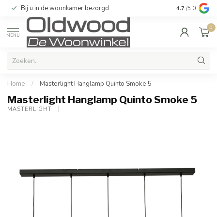
Bij u in de woonkamer bezorgd
Kwaliteit & u
4.7
/5.0
0
MENU
Home
/
Masterlight Hanglamp Quinto Smoke 5
Masterlight Hanglamp Quinto Smoke 5
MASTERLIGHT 