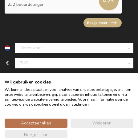
4.7
/5
232 beoordelingen
Bekijk meer
€
Wij gebruiken cookies
We kunnen deze plaatsen voor analyse van onze bezoekersgegevens, om
onze website te verbeteren, gepersonaliseerde inhoud te tonen en om u
een geweldige website-ervaring te bieden. Voor meer informatie over de
cookies die we gebruiken opent u de instellingen.
Accepteer alles
Weigeren
© Copyright 2026 Oldwood de Woonwinkel - Powered by
Nee, pas aan
webshop-service.nl