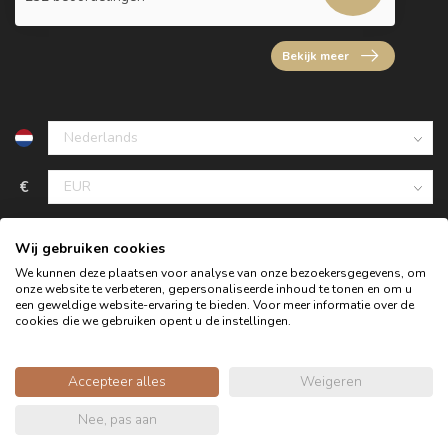
Bekijk meer
€
Wij gebruiken cookies
We kunnen deze plaatsen voor analyse van onze bezoekersgegevens, om
onze website te verbeteren, gepersonaliseerde inhoud te tonen en om u
een geweldige website-ervaring te bieden. Voor meer informatie over de
cookies die we gebruiken opent u de instellingen.
Accepteer alles
Weigeren
© Copyright 2026 Oldwood de Woonwinkel - Powered by
Nee, pas aan
webshop-service.nl