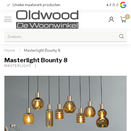
Bij u in de woonkamer bezorgd
Kwalite
4.7
/5.0
0
MENU
Home
/
Masterlight Bounty 8
Masterlight Bounty 8
MASTERLIGHT 