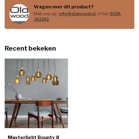
Vragen over dit product?
Mail ons op:
info@oldwood.nl
of bel
0229-
202292
.
Recent bekeken
Masterlight Bounty 8