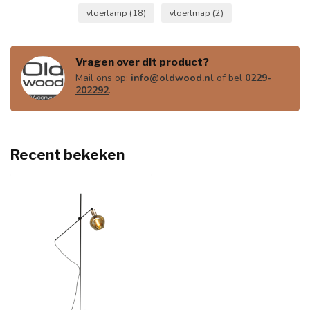
vloerlamp
(18)
vloerlmap
(2)
Vragen over dit product?
Mail ons op:
info@oldwood.nl
of bel
0229-
202292
.
Recent bekeken