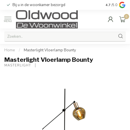
Bij u in de woonkamer bezorgd
Kwaliteit & u
4.7
/5.0
0
MENU
Home
/
Masterlight Vloerlamp Bounty
Masterlight Vloerlamp Bounty
MASTERLIGHT 