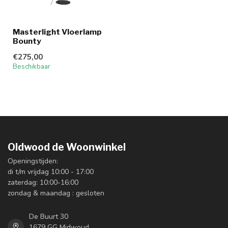
Masterlight Vloerlamp
Bounty
€275,00
Beschikbaar
Oldwood de Woonwinkel
Openingstijden:
di t/m vrijdag 10:00 - 17:00
zaterdag: 10:00-16:00
zondag & maandag : gesloten
De Buurt 30
1679 GG Midwoud