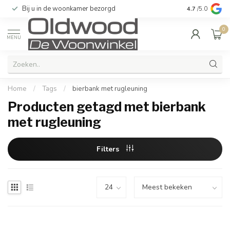
Bij u in de woonkamer bezorgd
Kwaliteit & u
4.7
/5.0
0
MENU
Home
/
Tags
/
bierbank met rugleuning
Producten getagd met bierbank
met rugleuning
Filters