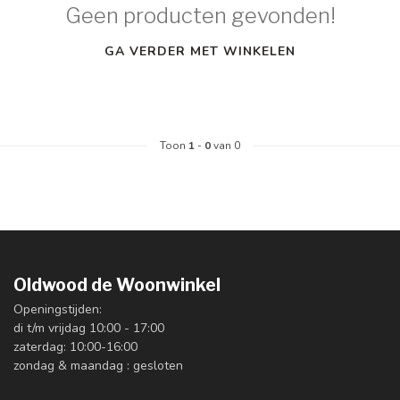
Geen producten gevonden!
GA VERDER MET WINKELEN
Toon
1
-
0
van 0
Oldwood de Woonwinkel
Openingstijden:
di t/m vrijdag 10:00 - 17:00
zaterdag: 10:00-16:00
zondag & maandag : gesloten