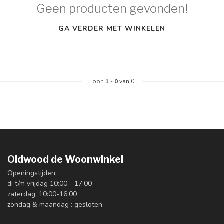
Geen producten gevonden!
GA VERDER MET WINKELEN
Toon
1
-
0
van 0
Oldwood de Woonwinkel
Openingstijden:
di t/m vrijdag 10:00 - 17:00
zaterdag: 10:00-16:00
zondag & maandag : gesloten