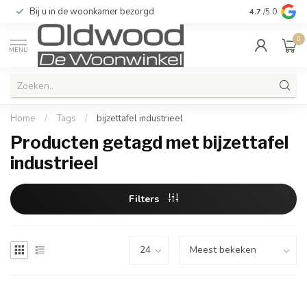
Bij u in de woonkamer bezorgd
Kwaliteit & u
4.7
/5.0
0
MENU
Home
/
Tags
/
bijzettafel industrieel
Producten getagd met bijzettafel
industrieel
Filters