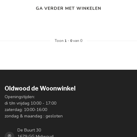
GA VERDER MET WINKELEN
Toon
1
-
0
van 0
Oldwood de Woonwinkel
Openingstijden:
di t/m vrijdag 10:00 - 17:00
zaterdag: 10:00-16:00
zondag & maandag : gesloten
De Buurt 30
1679 GG Midwoud