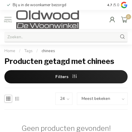
Bij u in de woonkamer bezorgd
Kwaliteit & u
4.7
/5.0
0
MENU
Home
/
Tags
/
chinees
Producten getagd met chinees
Filters
Geen producten gevonden!