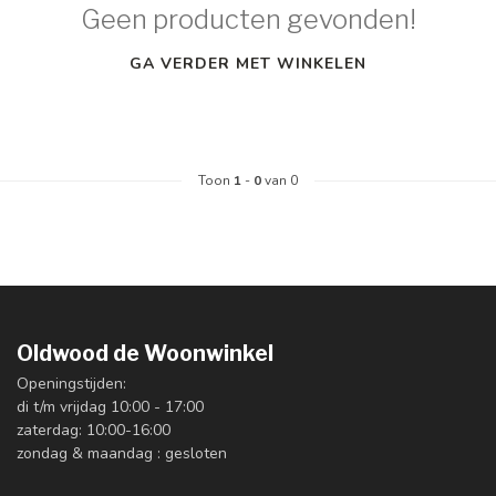
Geen producten gevonden!
GA VERDER MET WINKELEN
Toon
1
-
0
van 0
Oldwood de Woonwinkel
Openingstijden:
di t/m vrijdag 10:00 - 17:00
zaterdag: 10:00-16:00
zondag & maandag : gesloten