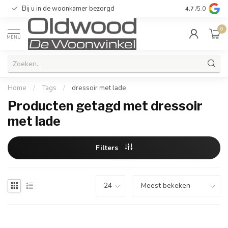
Bij u in de woonkamer bezorgd
Kwaliteit & u
4.7
/5.0
0
MENU
Home
/
Tags
/
dressoir met lade
Producten getagd met dressoir
met lade
Filters