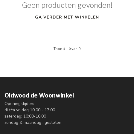
Geen producten gevonden!
GA VERDER MET WINKELEN
Toon
1
-
0
van 0
Oldwood de Woonwinkel
Openingstijden:
di t/m vrijdag 10:00 - 17:00
zaterdag: 10:00-16:00
zondag & maandag : gesloten