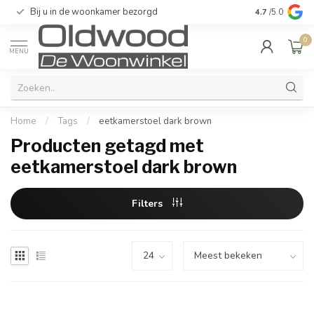
Bij u in de woonkamer bezorgd
Kwaliteit & u
4.7
/5.0
0
MENU
Home
/
Tags
/
eetkamerstoel dark brown
Producten getagd met
eetkamerstoel dark brown
Filters