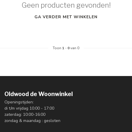
Geen producten gevonden!
GA VERDER MET WINKELEN
Toon
1
-
0
van 0
Oldwood de Woonwinkel
Openingstijden:
di t/m vrijdag 10:00 - 17:00
zaterdag: 10:00-16:00
zondag & maandag : gesloten