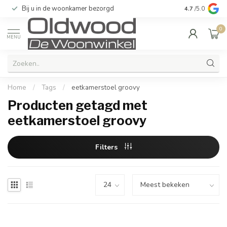
Bij u in de woonkamer bezorgd
Kwaliteit & u
4.7
/5.0
0
MENU
Home
/
Tags
/
eetkamerstoel groovy
Producten getagd met
eetkamerstoel groovy
Filters