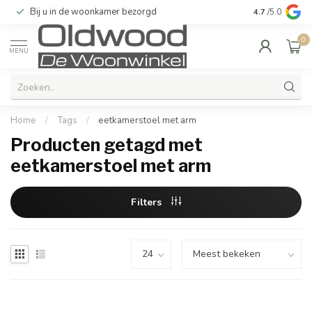
Bij u in de woonkamer bezorgd
Kwaliteit & u
4.7
/5.0
0
MENU
Home
/
Tags
/
eetkamerstoel met arm
Producten getagd met
eetkamerstoel met arm
Filters