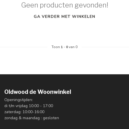
Geen producten gevonden!
GA VERDER MET WINKELEN
Toon
1
-
0
van 0
Oldwood de Woonwinkel
Openingstijden:
di t/m vrijdag 10:00 - 17:00
zaterdag: 10:00-16:00
zondag & maandag : gesloten