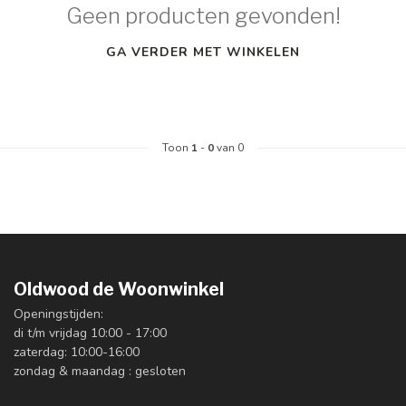
Geen producten gevonden!
GA VERDER MET WINKELEN
Toon
1
-
0
van 0
Oldwood de Woonwinkel
Openingstijden:
di t/m vrijdag 10:00 - 17:00
zaterdag: 10:00-16:00
zondag & maandag : gesloten