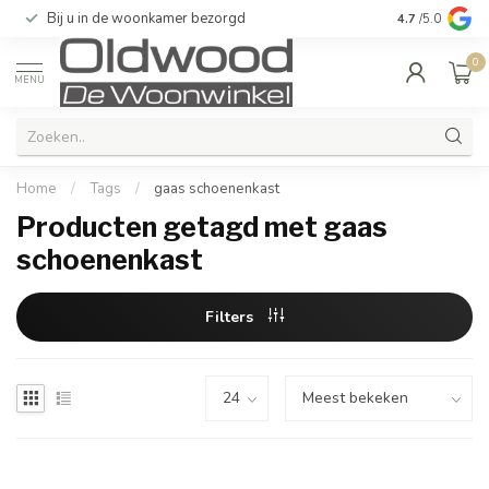
Bij u in de woonkamer bezorgd
Kwaliteit & u
4.7
/5.0
0
MENU
Home
/
Tags
/
gaas schoenenkast
Producten getagd met gaas
schoenenkast
Filters