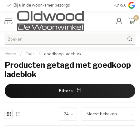
Bij u in de woonkamer bezorgd
Kwaliteit & u
4.7
/5.0
0
MENU
Home
/
Tags
/
goedkoop ladeblok
Producten getagd met goedkoop
ladeblok
Filters