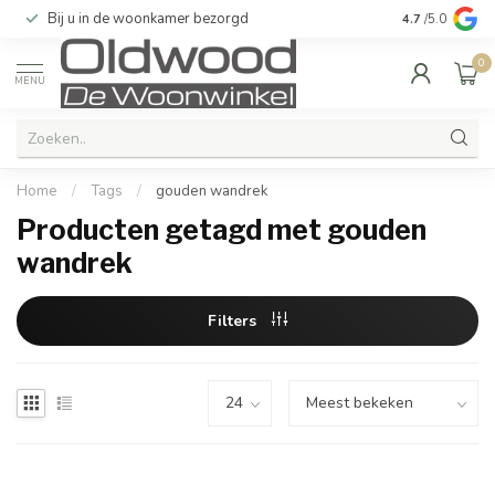
Bij u in de woonkamer bezorgd
Kwaliteit & u
4.7
/5.0
0
MENU
Home
/
Tags
/
gouden wandrek
Producten getagd met gouden
wandrek
Filters