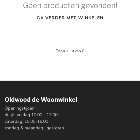
Geen producten gevonden!
GA VERDER MET WINKELEN
Toon
1
-
0
van 0
Oldwood de Woonwinkel
Openingstijden:
di t/m vrijdag 10:00 - 17:00
zaterdag: 10:00-16:00
zondag & maandag : gesloten