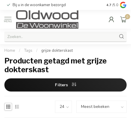
Bij u in de woonkamer bezorgd
Kwaliteit & u
4.7
/5.0
0
MENU
Home
/
Tags
/
grijze dokterskast
Producten getagd met grijze
dokterskast
Filters