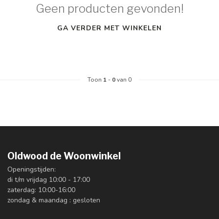
Geen producten gevonden!
GA VERDER MET WINKELEN
Toon
1
-
0
van 0
Oldwood de Woonwinkel
Openingstijden:
di t/m vrijdag 10:00 - 17:00
zaterdag: 10:00-16:00
zondag & maandag : gesloten