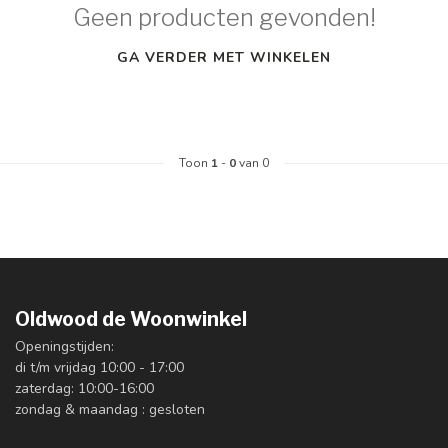
Geen producten gevonden!
GA VERDER MET WINKELEN
Toon
1
-
0
van 0
Oldwood de Woonwinkel
Openingstijden:
di t/m vrijdag 10:00 - 17:00
zaterdag: 10:00-16:00
zondag & maandag : gesloten