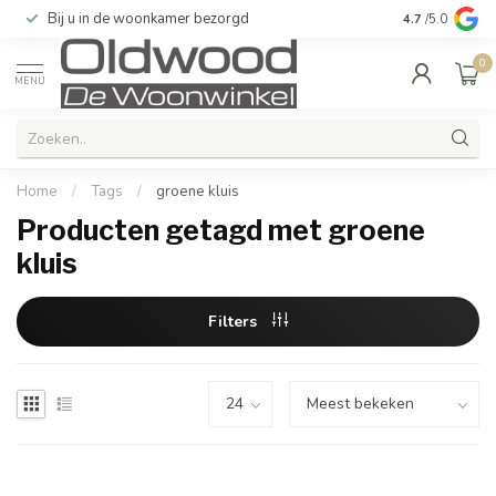
Bij u in de woonkamer bezorgd
Kwaliteit & u
4.7
/5.0
0
MENU
Home
/
Tags
/
groene kluis
Producten getagd met groene
kluis
Filters