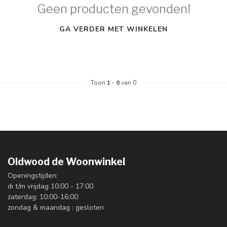
Geen producten gevonden!
GA VERDER MET WINKELEN
Toon
1
-
0
van 0
Oldwood de Woonwinkel
Openingstijden:
di t/m vrijdag 10:00 - 17:00
zaterdag: 10:00-16:00
zondag & maandag : gesloten