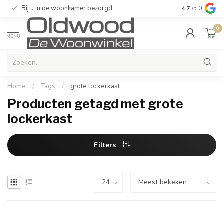
Bij u in de woonkamer bezorgd
Kwaliteit & u
4.7
/5.0
0
MENU
Home
/
Tags
/
grote lockerkast
Producten getagd met grote
lockerkast
Filters