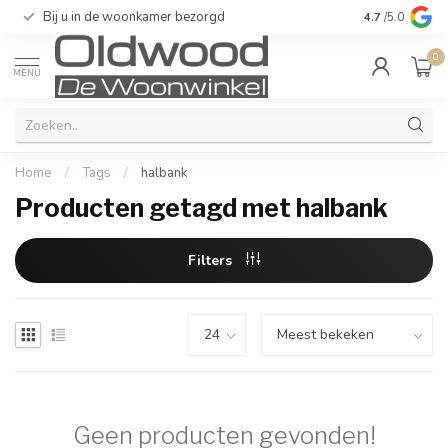
Bij u in de woonkamer bezorgd
Kwaliteit & u
4.7
/5.0
0
MENU
Home
/
Tags
/
halbank
Producten getagd met halbank
Filters
Geen producten gevonden!