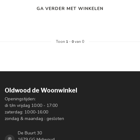
GA VERDER MET WINKELEN
Toon
1
-
0
van 0
Oldwood de Woonwinkel
Openingstijden:
di t/m vrijdag 10:00 - 17:00
zaterdag: 10:00-16:00
zondag & maandag : gesloten
De Buurt 30
1679 GG Midwoud