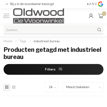
Bij u in de woonkamer bezorgd
Kwaliteit & u
4.7
/5.0
0
MENU
Home
/
Tags
/
industrieel bureau
Producten getagd met industrieel
bureau
Filters