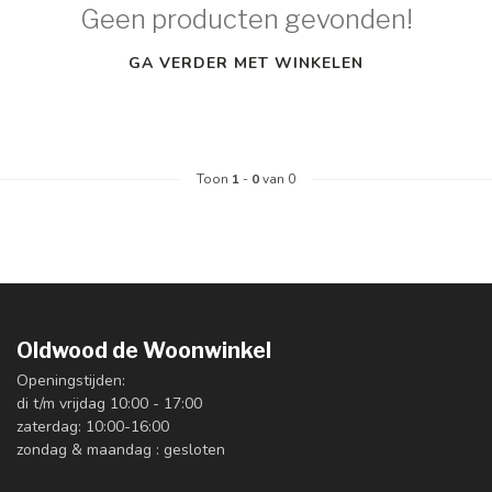
Geen producten gevonden!
GA VERDER MET WINKELEN
Toon
1
-
0
van 0
Oldwood de Woonwinkel
Openingstijden:
di t/m vrijdag 10:00 - 17:00
zaterdag: 10:00-16:00
zondag & maandag : gesloten