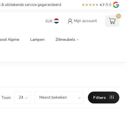
t & uitstekende service gegarandeerd
4.7
/5.0
0
Mijn account
EUR
ood Alpine
Lampen
Zitmeubels
Toon:
Filters