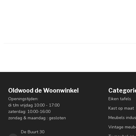
Oldwood de Woonwinkel
Categori
Openingstijden:
Eiken tafels
di t/m vrijdag 10:00 - 17:00
Kast op maat
zaterdag: 10:00-16:00
Meubels indus
zondag & maandag : gesloten
Vintage meub
De Buurt 30