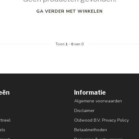
GA VERDER MET WINKELEN
Toon
1
-
0
van 0
eën
Informatie
Algemene voorwaarden
Disclaimer
trieel
Oldwood B.V. Privacy Policy
els
Betaalmethoden