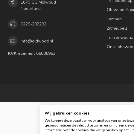
Tv meubel op
1679 GG Midwoud
Nederland
Oldwood Alpi
Lampen
0229-202292
Zitmeubels
Tuin & woona
info@oldwood.nl
Onze showro
KVK nummer:
65885953
Wij gebruiken cookies
We kunnen deze plaatsen voor analyse van onze bezo
gepersonaliseerde inhoud te tonen en om u een gewel
informatie over de cookies die we gebruiken opent u d