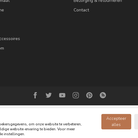
 maat
Bezorging & retourneren
ne
Contact
ccessoires
om
Accepteer
ekersgegevens, om onze website te verbeteren,
alles
dige website-ervaring te bieden. Voor meer
© Copyright 2026 Oldwood de Woonwinkel - Powered by
webshop-service.n
e instellingen.