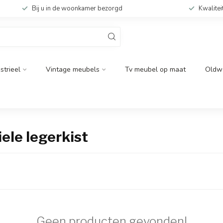
Bij u in de woonkamer bezorgd
Kwalitei
strieel
Vintage meubels
Tv meubel op maat
Oldw
ele legerkist
Geen producten gevonden!