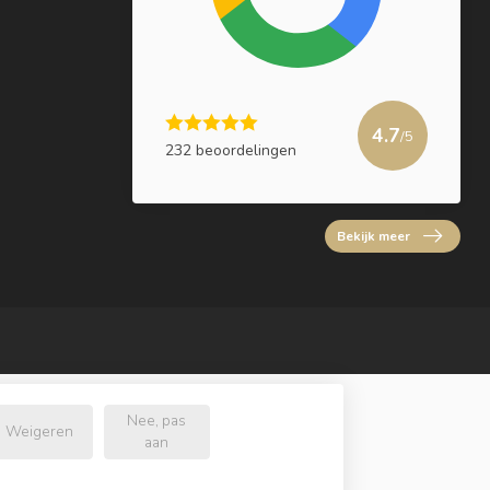
4.7
/5
232 beoordelingen
Bekijk meer
Nee, pas
Weigeren
aan
l