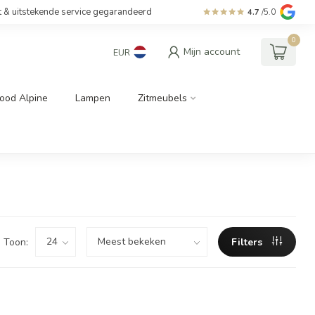
t & uitstekende service gegarandeerd
4.7
/5.0
0
Mijn account
EUR
ood Alpine
Lampen
Zitmeubels
Toon:
Filters