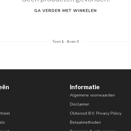
GA VERDER MET WINKELEN
Toon
1
-
0
van 0
eën
Informatie
Algemene voorwaarden
Disclaimer
trieel
Oldwood B.V. Privacy Policy
els
Betaalmethoden