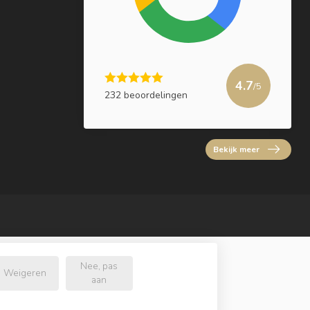
4.7
/5
232 beoordelingen
Bekijk meer
Nee, pas
Weigeren
aan
l