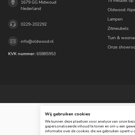
Tv meubel op
1679 GG Midwoud
Nederland
Oldwood Alpi
Lampen
0229-202292
Zitmeubels
Tuin & woona
info@oldwood.nl
Onze showro
KVK nummer:
65885953
Wij gebruiken cookies
We kunnen deze plaatsen voor analyse van onze bezo
gepersonaliseerde inhoud te tonen en om u een gewel
informatie over de cookies die we gebruiken opent u d