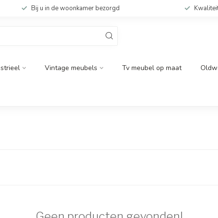
Bij u in de woonkamer bezorgd
Kwalitei
strieel
Vintage meubels
Tv meubel op maat
Oldw
Geen producten gevonden!