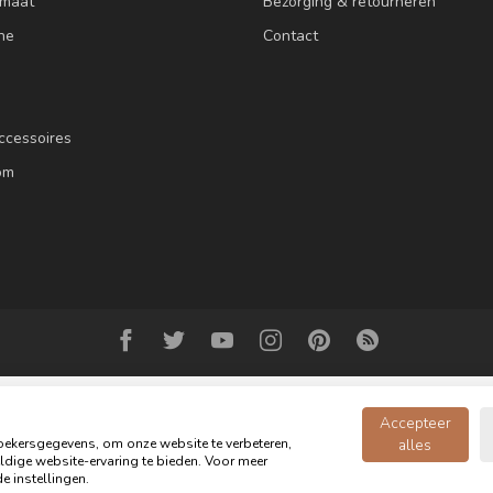
 maat
Bezorging & retourneren
ne
Contact
ccessoires
om
Accepteer
ekersgegevens, om onze website te verbeteren,
alles
dige website-ervaring te bieden. Voor meer
© Copyright 2026 Oldwood de Woonwinkel - Powered by
webshop-service.n
e instellingen.