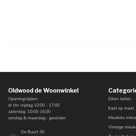
Oldwood de Woonwinkel
Categori
Openingstijden:
Eiken tafels
di t/m vrijdag 10:00 - 17:00
Kast op maat
zaterdag: 10:00-16:00
Meubels indus
zondag & maandag : gesloten
Vintage meub
De Buurt 30