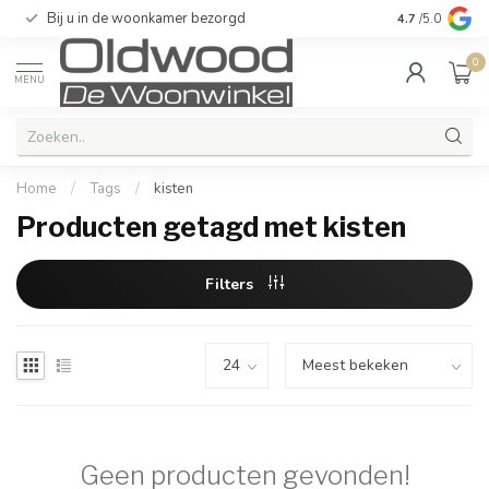
Bij u in de woonkamer bezorgd
Kwaliteit & u
4.7
/5.0
0
MENU
Home
/
Tags
/
kisten
Producten getagd met kisten
Filters
Geen producten gevonden!