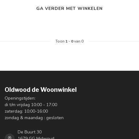
GA VERDER MET WINKELEN
Toon
1
-
0
van 0
Oldwood de Woonwinkel
Openingstijden:
di t/m vrijdag 10:00 - 17:00
zaterdag: 10:00-16:00
zondag & maandag : gesloten
De Buurt 30
1679 GG Midwoud