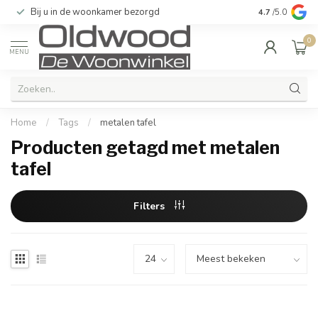
Bij u in de woonkamer bezorgd
Kwaliteit & u
4.7
/5.0
0
MENU
Home
/
Tags
/
metalen tafel
Producten getagd met metalen
tafel
Filters