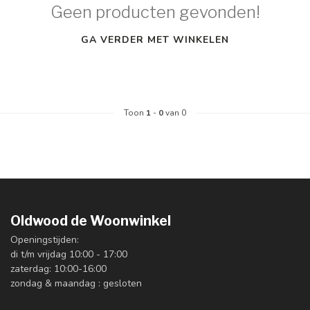
Geen producten gevonden!
GA VERDER MET WINKELEN
Toon
1
-
0
van 0
Oldwood de Woonwinkel
Openingstijden:
di t/m vrijdag 10:00 - 17:00
zaterdag: 10:00-16:00
zondag & maandag : gesloten