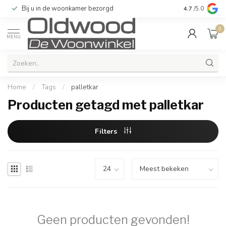
Bij u in de woonkamer bezorgd
Kwaliteit & u
4.7
/5.0
0
MENU
Home
/
Tags
/
palletkar
Producten getagd met palletkar
Filters
Geen producten gevonden!