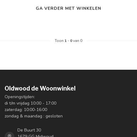
GA VERDER MET WINKELEN
Toon
1
-
0
van 0
Oldwood de Woonwinkel
Openingstijden:
di t/m vrijdag 10:00 - 17:00
zaterdag: 10:00-16:00
zondag & maandag : gesloten
De Buurt 30
1679 GG Midwoud