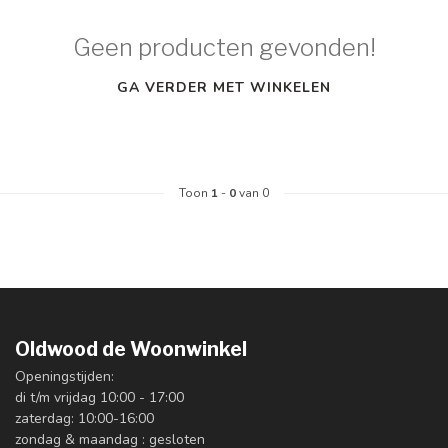
Geen producten gevonden!
GA VERDER MET WINKELEN
Toon
1
-
0
van 0
Oldwood de Woonwinkel
Openingstijden:
di t/m vrijdag 10:00 - 17:00
zaterdag: 10:00-16:00
zondag & maandag : gesloten