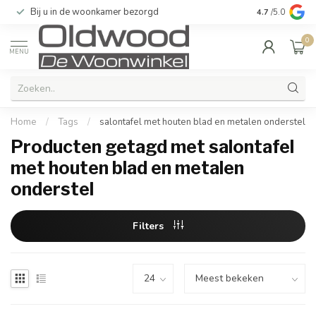
Bij u in de woonkamer bezorgd
Kwaliteit & u
4.7
/5.0
0
MENU
Home
/
Tags
/
salontafel met houten blad en metalen onderstel
Producten getagd met salontafel
met houten blad en metalen
onderstel
Filters