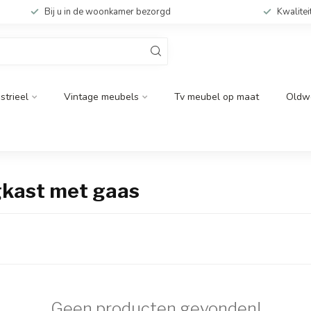
Bij u in de woonkamer bezorgd
Kwalitei
strieel
Vintage meubels
Tv meubel op maat
Oldw
gkast met gaas
Geen producten gevonden!