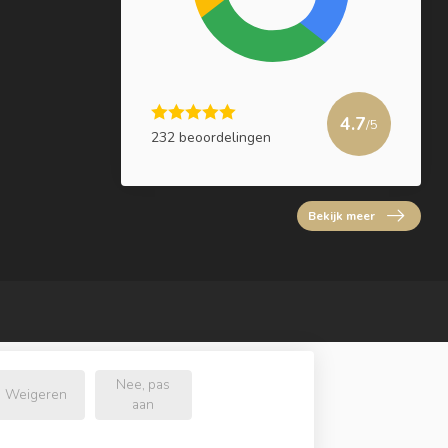
4.7
/5
232 beoordelingen
Bekijk meer
Nee, pas
Weigeren
aan
l