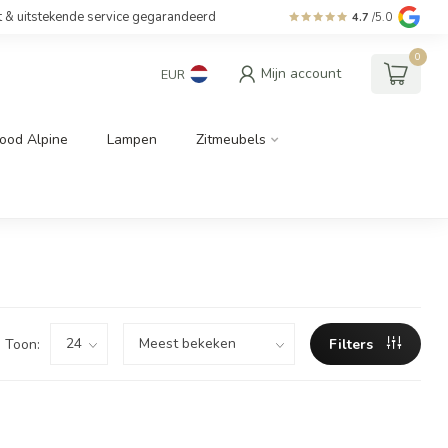
t & uitstekende service gegarandeerd
4.7
/5.0
0
Mijn account
EUR
ood Alpine
Lampen
Zitmeubels
Toon:
Filters