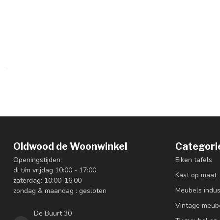
Oldwood de Woonwinkel
Categori
Openingstijden:
Eiken tafels
di t/m vrijdag 10:00 - 17:00
Kast op maat
zaterdag: 10:00-16:00
Meubels indus
zondag & maandag : gesloten
Vintage meub
De Buurt 30