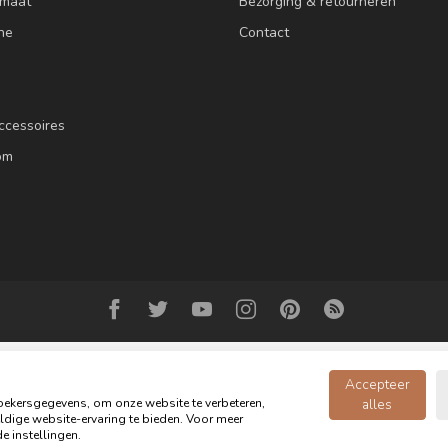
 maat
Bezorging & retourneren
ne
Contact
ccessoires
om
Accepteer
ekersgegevens, om onze website te verbeteren,
alles
dige website-ervaring te bieden. Voor meer
© Copyright 2026 Oldwood de Woonwinkel - Powered by
webshop-service.n
e instellingen.