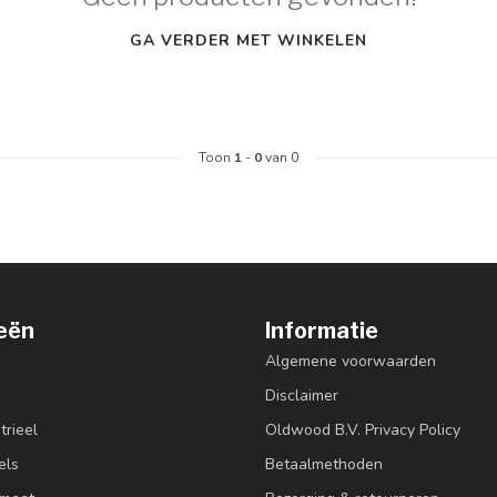
GA VERDER MET WINKELEN
Toon
1
-
0
van 0
eën
Informatie
Algemene voorwaarden
Disclaimer
trieel
Oldwood B.V. Privacy Policy
els
Betaalmethoden