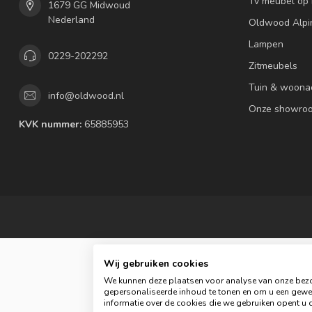
Tv meubel op
1679 GG Midwoud
Nederland
Oldwood Alpi
Lampen
0229-202292
Zitmeubels
Tuin & woona
info@oldwood.nl
Onze showro
KVK nummer:
65885953
Wij gebruiken cookies
We kunnen deze plaatsen voor analyse van onze bezo
gepersonaliseerde inhoud te tonen en om u een gewel
informatie over de cookies die we gebruiken opent u d