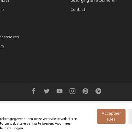
 maat
Bezorging & retourneren
ne
Contact
ccessoires
om
Accepteer
ekersgegevens, om onze website te verbeteren,
alles
dige website-ervaring te bieden. Voor meer
© Copyright 2026 Oldwood de Woonwinkel - Powered by
webshop-service.n
e instellingen.