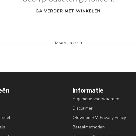
GA VERDER MET WINKELEN
Toon
1
-
0
van 0
eën
Informatie
Algemene voorwaarden
Disclaimer
trieel
Oldwood B.V. Privacy Policy
els
Betaalmethoden