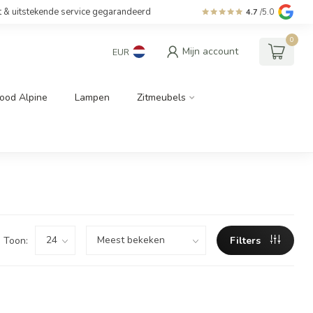
t & uitstekende service gegarandeerd
4.7
/5.0
0
Mijn account
EUR
ood Alpine
Lampen
Zitmeubels
Toon:
Filters