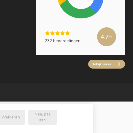
4.7
/5
232 beoordelingen
Bekijk meer
Nee, pas
Weigeren
aan
l