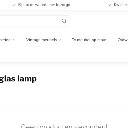
Bij u in de woonkamer bezorgd
Kwalitei
strieel
Vintage meubels
Tv meubel op maat
Oldw
glas lamp
Geen producten gevonden!