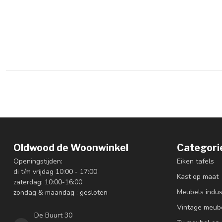
Oldwood de Woonwinkel
Categori
Openingstijden:
Eiken tafels
di t/m vrijdag 10:00 - 17:00
Kast op maat
zaterdag: 10:00-16:00
Meubels indus
zondag & maandag : gesloten
Vintage meub
De Buurt 30