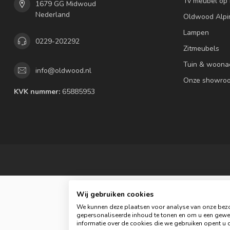
Tv meubel op
1679 GG Midwoud
Nederland
Oldwood Alpi
Lampen
0229-202292
Zitmeubels
Tuin & woona
info@oldwood.nl
Onze showro
KVK nummer:
65885953
Wij gebruiken cookies
We kunnen deze plaatsen voor analyse van onze bezo
gepersonaliseerde inhoud te tonen en om u een gewel
informatie over de cookies die we gebruiken opent u d