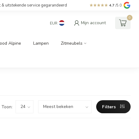
t & uitstekende service gegarandeerd
4.7
/5.0
0
Mijn account
EUR
ood Alpine
Lampen
Zitmeubels
Toon:
Filters