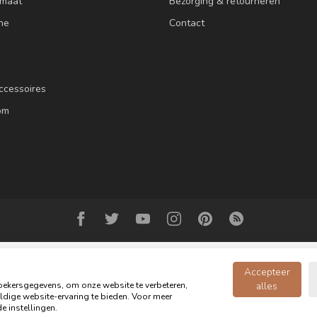
 maat
Bezorging & retourneren
ne
Contact
ccessoires
om
Accepteer
ekersgegevens, om onze website te verbeteren,
alles
dige website-ervaring te bieden. Voor meer
© Copyright 2026 Oldwood de Woonwinkel - Powered by
webshop-service.n
e instellingen.