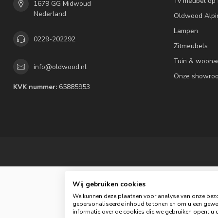
Tv meubel op
1679 GG Midwoud
Nederland
Oldwood Alpi
Lampen
0229-202292
Zitmeubels
Tuin & woona
info@oldwood.nl
Onze showro
KVK nummer:
65885953
Wij gebruiken cookies
We kunnen deze plaatsen voor analyse van onze bezo
gepersonaliseerde inhoud te tonen en om u een gewel
informatie over de cookies die we gebruiken opent u d