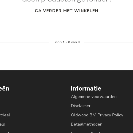
GA VERDER MET WINKELEN
Toon
1
-
0
van 0
eën
Informatie
Algemene voorwaarden
Disclaimer
trieel
Oldwood B.V. Privacy Policy
els
Betaalmethoden