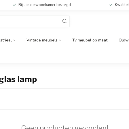
Bij u in de woonkamer bezorgd
Kwalitei
strieel
Vintage meubels
Tv meubel op maat
Oldw
glas lamp
Geen producten gevonden!