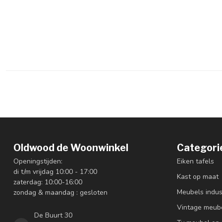
Oldwood de Woonwinkel
Categori
Openingstijden:
Eiken tafels
di t/m vrijdag 10:00 - 17:00
Kast op maat
zaterdag: 10:00-16:00
Meubels indus
zondag & maandag : gesloten
Vintage meub
De Buurt 30