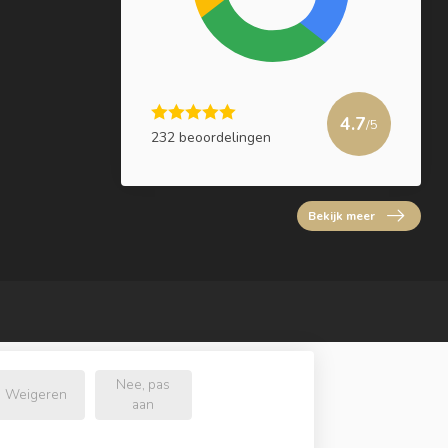
4.7
/5
232 beoordelingen
Bekijk meer
Nee, pas
Weigeren
aan
l