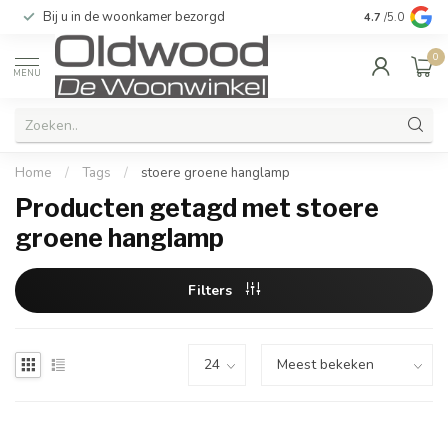
Bij u in de woonkamer bezorgd
Kwaliteit & u
4.7
/5.0
0
MENU
Home
/
Tags
/
stoere groene hanglamp
Producten getagd met stoere
groene hanglamp
Filters