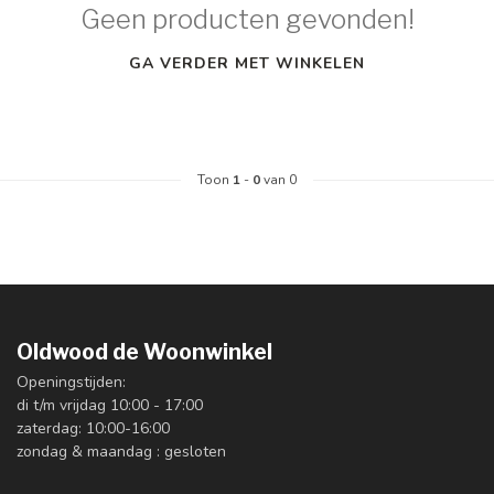
Geen producten gevonden!
GA VERDER MET WINKELEN
Toon
1
-
0
van 0
Oldwood de Woonwinkel
Openingstijden:
di t/m vrijdag 10:00 - 17:00
zaterdag: 10:00-16:00
zondag & maandag : gesloten