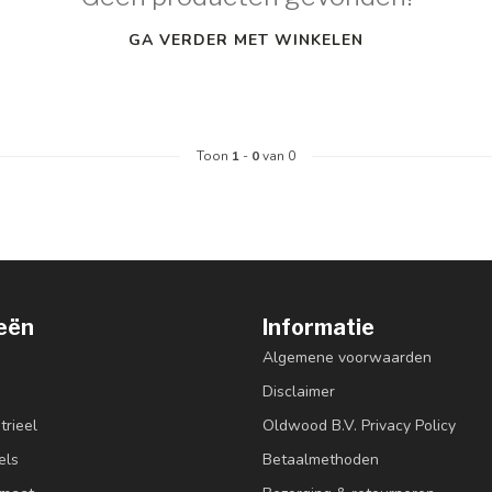
GA VERDER MET WINKELEN
Toon
1
-
0
van 0
eën
Informatie
Algemene voorwaarden
Disclaimer
trieel
Oldwood B.V. Privacy Policy
els
Betaalmethoden