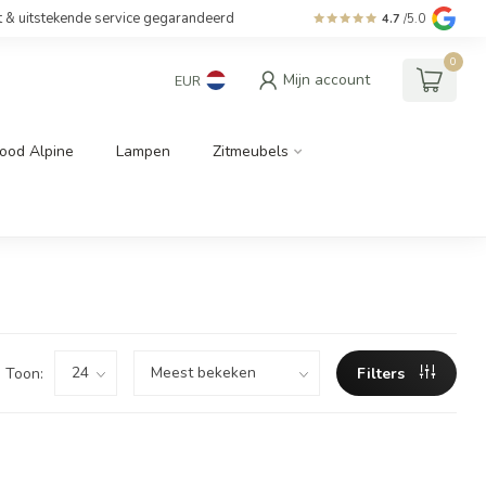
t & uitstekende service gegarandeerd
4.7
/5.0
0
Mijn account
EUR
ood Alpine
Lampen
Zitmeubels
Toon:
Filters