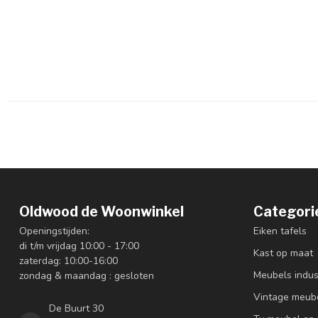
Oldwood de Woonwinkel
Categori
Openingstijden:
Eiken tafels
di t/m vrijdag 10:00 - 17:00
Kast op maat
zaterdag: 10:00-16:00
Meubels indus
zondag & maandag : gesloten
Vintage meub
De Buurt 30