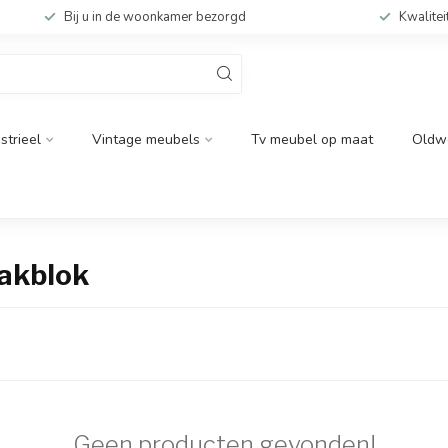
Bij u in de woonkamer bezorgd
Kwalitei
strieel
Vintage meubels
Tv meubel op maat
Oldw
akblok
Geen producten gevonden!