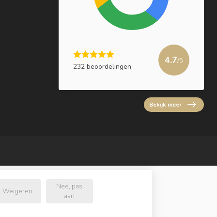
4.7
/5
232 beoordelingen
Bekijk meer
Nee, pas
Weigeren
aan
l