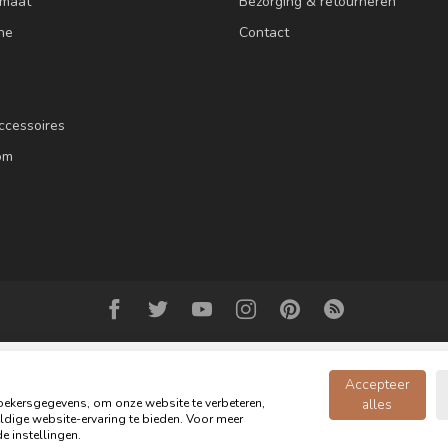
 maat
Bezorging & retourneren
ne
Contact
ccessoires
om
Accepteer
ekersgegevens, om onze website te verbeteren,
alles
dige website-ervaring te bieden. Voor meer
© Copyright 2026 Oldwood de Woonwinkel - Powered by
webshop-service.n
e instellingen.