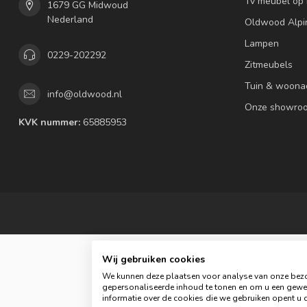
Tv meubel op
1679 GG Midwoud
Nederland
Oldwood Alpi
Lampen
0229-202292
Zitmeubels
Tuin & woona
info@oldwood.nl
Onze showro
KVK nummer:
65885953
Wij gebruiken cookies
We kunnen deze plaatsen voor analyse van onze bezo
gepersonaliseerde inhoud te tonen en om u een gewel
informatie over de cookies die we gebruiken opent u d